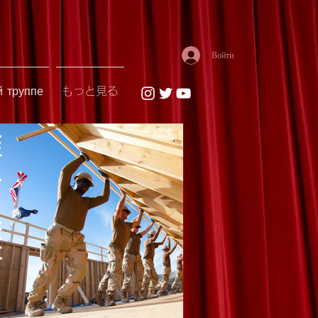
Войти
й труппе
もっと見る